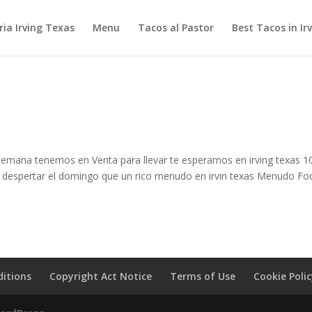
ia Irving Texas
Menu
Tacos al Pastor
Best Tacos in Ir
Semana tenemos en Venta para llevar te esperamos en irving texas 1
a despertar el domingo que un rico menudo en irvin texas Menudo Fo
itions
Copyright Act Notice
Terms of Use
Cookie Poli