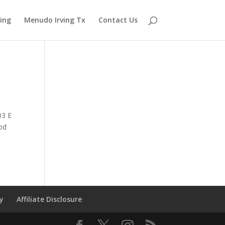
ving
Menudo Irving Tx
Contact Us
03 E
od
cy
Affiliate Disclosure